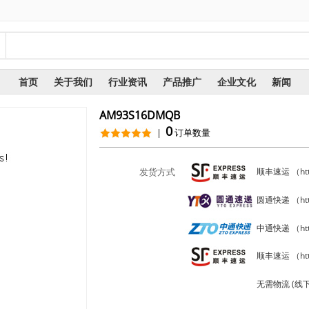
询
首页
关于我们
行业资讯
产品推广
企业文化
新闻
AM93S16DMQB
0
|
订单数量
发货方式
顺丰速运 （https
圆通快递 （https
中通快递 （http
顺丰速运 （http
无需物流 (线