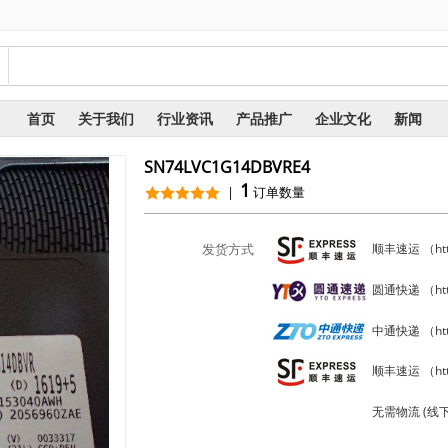
询
首页
关于我们
行业资讯
产品推广
企业文化
新闻
SN74LVC1G14DBVRE4
1
|
订单数量
发货方式
顺丰速运 （https
圆通快递 （https
中通快递 （http
顺丰速运 （http
无需物流 (线