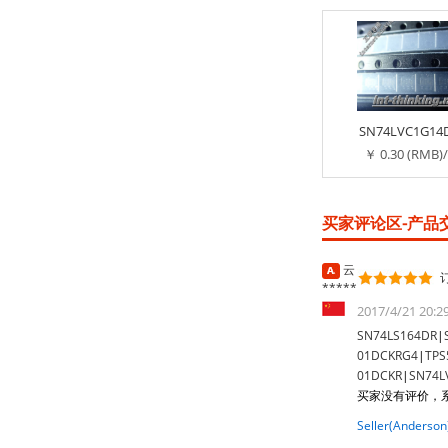
SN74LVC1G14
￥ 0.30 (RMB)
买家评论区-产品交
云
订
*****
2017/4/21 20:
SN74LS164DR
|
01DCKRG4
|
TPS
01DCKR
|
SN74L
买家没有评价，
Seller(Anderson