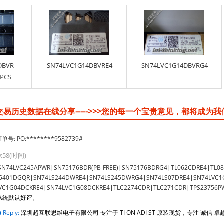
DBVR
SN74LVC1G14DBVRE4
SN74LVC1G14DBVRG4
/PCS
易历史数据在线分享----->>>您的每一个宝贵意见，都将成为我
单号: PO:********9582739#
29:58(时间)
SN74LVC245APWR
|
SN75176BDR(PB-FREE)
|
SN75176BDRG4
|
TL062CDRE4
|
TL0
5401DGQR
|
SN74LS244DWRE4
|
SN74LS245DWRG4
|
SN74LS07DRE4
|
SN74LVC1
VC1G04DCKRE4
|
SN74LVC1G08DCKRE4
|
TLC2274CDR
|
TLC271CDR
|
TPS23756P
系统默认好评。
) Reply:
深圳超互联思维电子有限公司 专注于 TI ON ADI ST 原装现货，专注 诚信 卓