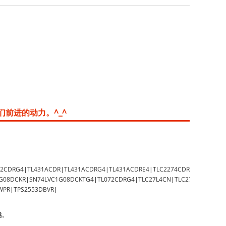
们前进的动力。^_^
82CDRG4
|
TL431ACDR
|
TL431ACDRG4
|
TL431ACDRE4
|
TLC2274CDRG4
|
TMP75A
G08DCKR
|
SN74LVC1G08DCKTG4
|
TL072CDRG4
|
TLC27L4CN
|
TLC27M2CDRG4
|
WPR
|
TPS2553DBVR
|
越。