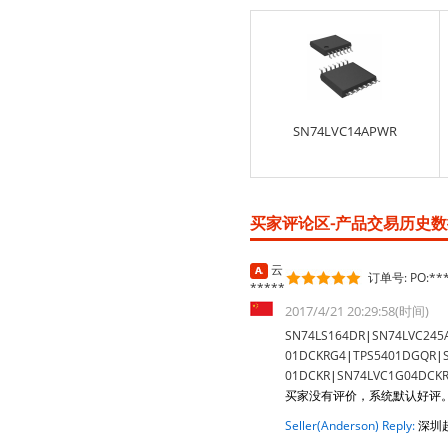
SN74LVC14APWR
买家评论区-产品交易历史数据
云
订单号: PO:***
*****
2017/4/21 20:29:58(时间)
SN74LS164DR
|
SN74LVC245
01DCKRG4
|
TPS5401DGQR
|
01DCKR
|
SN74LVC1G04DCK
买家没有评价，系统默认好评
Seller(Anderson) Reply:
深圳超