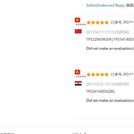
Seller(Anderson) Reply:
深圳
订单号: PO:***
*****
2017/4/11 17:13:25(时间)
TPS22960RSER
|
TPS54140D
Did not make an evaluation,t
订单号: PO:***
*****
2017/3/31 12:19:59(时间)
TPS54140DGQR
|
Did not make an evaluation,t