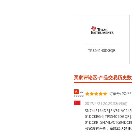
TPS54140DGQR
买家评论区-产品交易历史数据
云
订单号: PO:***
*****
2017/4/21 20:29:58(时间)
SN74LS164DR
|
SN74LVC24
01DCKRG4
|
TPS5401DGQR
|
01DCKR
|
SN74LVC1G04DCK
买家没有评价，系统默认好评