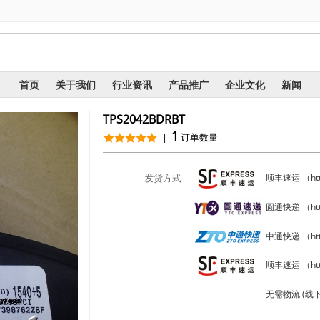
询
首页
关于我们
行业资讯
产品推广
企业文化
新闻
TPS2042BDRBT
1
|
订单数量
发货方式
顺丰速运 （https
圆通快递 （https
中通快递 （http
顺丰速运 （http
无需物流 (线