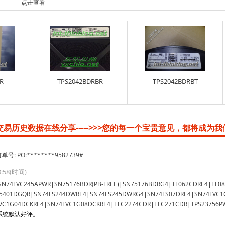
点击查看
R
TPS2042BDRBR
TPS2042BDRBT
易历史数据在线分享----->>>您的每一个宝贵意见，都将成为我
单号: PO:********9582739#
29:58(时间)
SN74LVC245APWR
|
SN75176BDR(PB-FREE)
|
SN75176BDRG4
|
TL062CDRE4
|
TL0
5401DGQR
|
SN74LS244DWRE4
|
SN74LS245DWRG4
|
SN74LS07DRE4
|
SN74LVC1
VC1G04DCKRE4
|
SN74LVC1G08DCKRE4
|
TLC2274CDR
|
TLC271CDR
|
TPS23756P
系统默认好评。