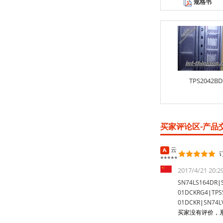
规格书
TPS2042BD
买家评论区-产品交
云
订
*****
2017/4/21 20:
SN74LS164DR
|
01DCKRG4
|
TPS
01DCKR
|
SN74L
买家没有评价，