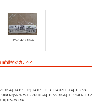
TPS2042BDRG4
们前进的动力。^_^
82CDRG4
|
TL431ACDR
|
TL431ACDRG4
|
TL431ACDRE4
|
TLC2274CDRG4
|
TMP75A
G08DCKR
|
SN74LVC1G08DCKTG4
|
TL072CDRG4
|
TLC27L4CN
|
TLC27M2CDRG4
|
WPR
|
TPS2553DBVR
|